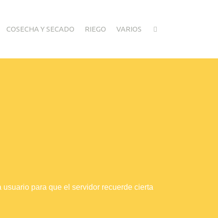
COSECHA Y SECADO
RIEGO
VARIOS
suario para que el servidor recuerde cierta