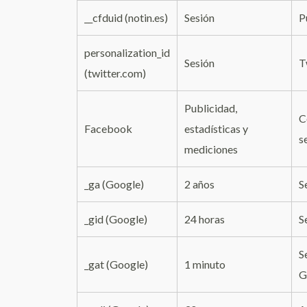
__cfduid (notin.es)
Sesión
P
personalization_id
Sesión
T
(twitter.com)
Publicidad,
C
Facebook
estadísticas y
s
mediciones
_ga (Google)
2 años
S
_gid (Google)
24 horas
S
S
_gat (Google)
1 minuto
G